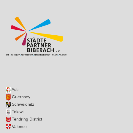
Asti
Guernsey
Schweidnitz
Telawi
Tendring District
Valence