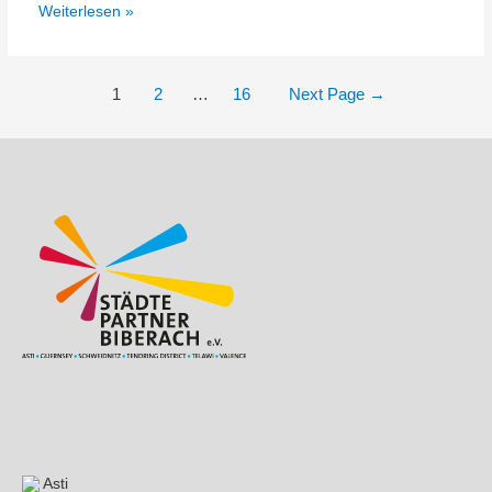
49.
Weiterlesen »
StäPa-
Mitgliederversammlung
Seitennummerierung
1
2
…
16
Next Page
→
der
Beiträge
Asti