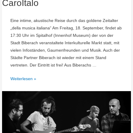
CaroItalo
Eine intime, akustische Reise durch das goldene Zeitalter
„della musica italiana“ Am Freitag, 18. September, findet ab
17:30 Uhr im Spitalhof (Innenhof Museum) der von der
Stadt Biberach veranstaltete Interkulturelle Markt statt, mit
vielen Infoständen, Gaumenfreunden und Musik. Auch der
Städte Partner Biberach ist wieder mit einem Stand
vertreten. Der Eintritt ist frei! Aus Biberachs …
Interkultureller
Weiterlesen »
Markt
mit
CaroItalo