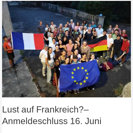
Asti
in
Warthausen
Lust auf Frankreich?–
Anmeldeschluss 16. Juni