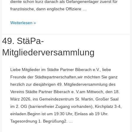
diente schon kurz danach als Gefangenenlager zuerst für
französische, dann englische Offiziere …
81.
Weiterlesen »
Jahrestag
Befreiung
49. StäPa-
Lager
Mitgliederversammlung
Lindele
Liebe Mitglieder im Städte Partner Biberach e.V., liebe
Freunde der Städtepartnerschaften,wir möchten Sie ganz
herzlich zur diesjährigen 49. Mitgliederversammlung des
Vereins Städte Partner Biberach e. V.am Mittwoch, den 18.
März 2026, ins Gemeindezentrum St. Martin, Großer Saal
im 2. OG (barrierefreier Zugang vorhanden), Kirchplatz 3-4,
einladen.Beginn ist um 19:30 Uhr, Einlass ab 19 Uhr.
Tagesordnung 1. Begrüßung2. …