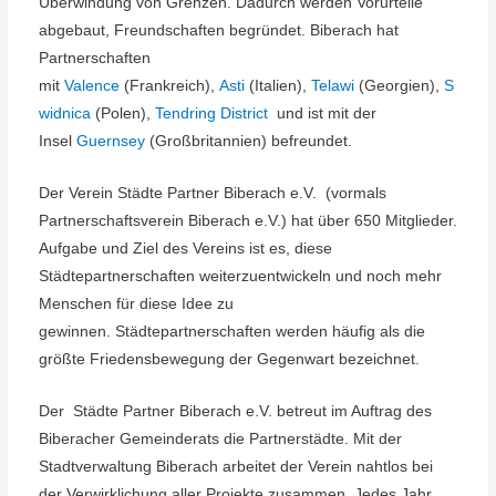
Überwindung von Grenzen. Dadurch werden Vorurteile
abgebaut, Freundschaften begründet. Biberach hat
Partnerschaften
mit
Valence
(Frankreich),
Asti
(Italien),
Telawi
(Georgien),
S
widnica
(Polen),
Tendring District
und ist mit der
Insel
Guernsey
(Großbritannien) befreundet.
Der Verein Städte Partner Biberach e.V. (vormals
Partnerschaftsverein Biberach e.V.) hat über 650 Mitglieder.
Aufgabe und Ziel des Vereins ist es, diese
Städtepartnerschaften weiterzuentwickeln und noch mehr
Menschen für diese Idee zu
gewinnen. Städtepartnerschaften werden häufig als die
größte Friedensbewegung der Gegenwart bezeichnet.
Der Städte Partner Biberach e.V. betreut im Auftrag des
Biberacher Gemeinderats die Partnerstädte. Mit der
Stadtverwaltung Biberach arbeitet der Verein nahtlos bei
der Verwirklichung aller Projekte zusammen. Jedes Jahr