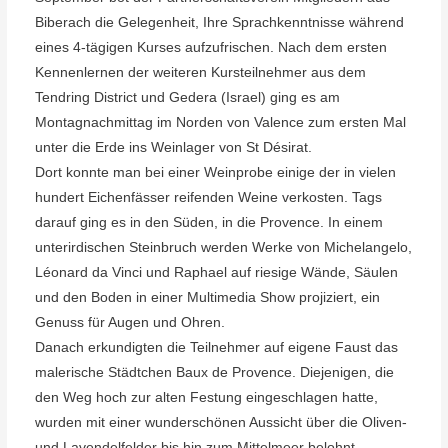
Biberach die Gelegenheit, Ihre Sprachkenntnisse während
eines 4-tägigen Kurses aufzufrischen. Nach dem ersten
Kennenlernen der weiteren Kursteilnehmer aus dem
Tendring District und Gedera (Israel) ging es am
Montagnachmittag im Norden von Valence zum ersten Mal
unter die Erde ins Weinlager von St Désirat.
Dort konnte man bei einer Weinprobe einige der in vielen
hundert Eichenfässer reifenden Weine verkosten. Tags
darauf ging es in den Süden, in die Provence. In einem
unterirdischen Steinbruch werden Werke von Michelangelo,
Léonard da Vinci und Raphael auf riesige Wände, Säulen
und den Boden in einer Multimedia Show projiziert, ein
Genuss für Augen und Ohren.
Danach erkundigten die Teilnehmer auf eigene Faust das
malerische Städtchen Baux de Provence. Diejenigen, die
den Weg hoch zur alten Festung eingeschlagen hatte,
wurden mit einer wunderschönen Aussicht über die Oliven-
und Lavendelfelder bis hin zum Mittelmeer belohnt.