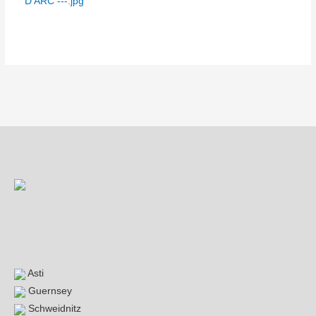
Beitragsnavigation
Asti
Guernsey
Schweidnitz