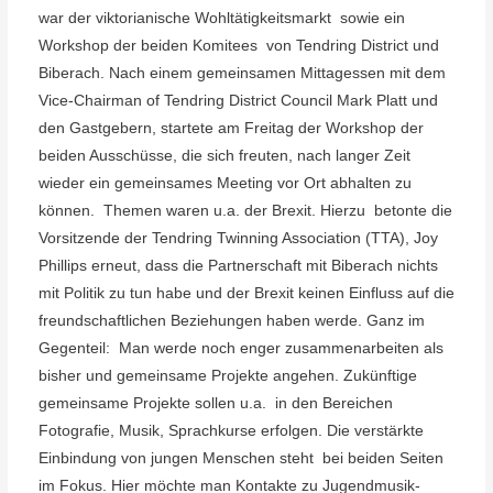
war der viktorianische Wohltätigkeitsmarkt
sowie ein
Workshop der beiden Komitees
von Tendring District und
Biberach.
Nach einem gemeinsamen Mittagessen mit dem
Vice-Chairman of Tendring District Council Mark Platt und
den Gastgebern, startete am Freitag der Workshop der
beiden Ausschüsse, die sich freuten, nach langer Zeit
wieder ein gemeinsames Meeting vor Ort abhalten zu
können.
Themen waren u.a. der Brexit. Hierzu
betonte die
Vorsitzende der Tendring Twinning Association (TTA), Joy
Phillips erneut, dass die Partnerschaft mit Biberach nichts
mit Politik zu tun habe und der Brexit keinen Einfluss auf die
freundschaftlichen Beziehungen haben werde. Ganz im
Gegenteil:
Man werde noch enger zusammenarbeiten als
bisher und gemeinsame Projekte angehen.
Zukünftige
gemeinsame Projekte sollen u.a.
in den Bereichen
Fotografie, Musik, Sprachkurse erfolgen. Die verstärkte
Einbindung von jungen Menschen steht
bei beiden Seiten
im Fokus. Hier möchte man Kontakte zu Jugendmusik-