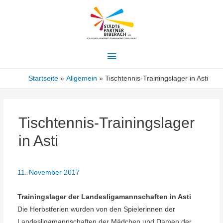
Hauptmenü
Startseite
Allgemein
Tischtennis-Trainingslager in Asti
Tischtennis-Trainingslager
in Asti
11. November 2017
T
rainingslager der Landesligamannschaften in
A
sti
Die Herbstferien wurden von den Spielerinne
n der
Landesligamannschaften der
Mädchen und Damen der