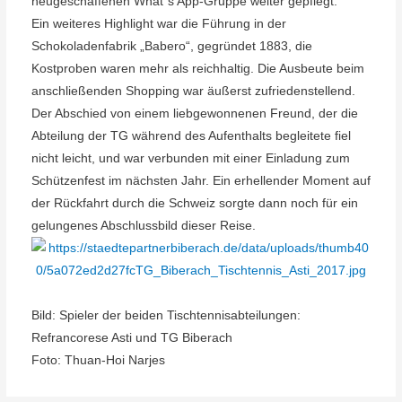
neugeschaf
fenen What´s
App-Gruppe weiter gepflegt.
Ein weiteres Highlight war die Führung in der
Schokoladenfabr
ik „Babero“,
gegründet 1883, die
Kostproben w
aren mehr als reichhaltig. Die
Ausbeute beim
anschließenden Shopping war äußerst zufriedenst
ellend.
Der
Abschied von
einem liebgewonnenen Freund, der die
Abteilung der
TG während des
Aufenthalts begleitete fiel
nicht leicht, und w
ar
verbunden mit einer Einladung
zum
Schützenfest im nächsten Jahr
. Ein erhellender Moment auf
der Rückfahrt
durch die Schweiz sorgte dann noch für ein
gelung
enes
Abschlussbild dieser
Reise.
Bild: Spieler der beiden
T
i
schtennisabteilungen:
Refrancorese
Asti und
TG
Biberach
Foto: Thu
an-Hoi Narjes