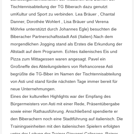
T
ischtennisabteilung der
TG Biberach dazu genutzt
um
Kultur und Sport zu verbinden.
Lea Bräuer , Chantal
Danner
, Dorothée Wo
hlert , Lisa Bräuer und V
erena
Möhrke unterstützt durch Johannes Egle) besuchten die
B
iberacher
Partnerschaftsstadt
Asti (Italien).
Nach dem
morgendlichen Jogging stand als Erstes die Erk
undung der
Altstadt
auf dem Programm. Echtes italienisches Eis und
Pizza zum Mittagessen w
aren
angesagt. Pavel ein
Großnef
fe des
Abteilungsleiters von Refrancorese
Asti
begrüßte die
TG-Biber im Namen der T
ischtennisabteilung
von
Asti und stand für
die nächsten
T
age immer bereit für
neue Unternehmungen.
Eines der kulturellen
Highlights war der Empfang des
Bürgermeisters von
Asti mit einer Rede,
Präsentübergabe
sowie einer Rathausführung.
Anschließend spen
dierte er
den
Biberachern noch eine Stadtführung auf italienisc
h.
Die
T
rainingseinheiten mit den italienischen Spielern erfolgten
unter der Le
itung
der T
rainer Giovanni Calissano, Rainer