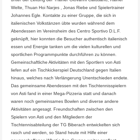
Welt
e, Thuan Hoi N
arjes , Jonas Riebe
und Spielertrainer
Johannes Egle.
Kontakte zu einer Gruppe, die sich in
italienischen V
olkstänzen übte w
urden
während dem
Abendessen im V
ereinsheim des Centro Sportivo D.L.F
.
geknüpft,
hier konnten die Besucher authentisch italienisch
essen un
d Energie tanken um
die vielen kulturellen und
sportlichen Progra
mmpunkte durchführen zu können.
Gemeinschaftliche
Aktivitäten mit den Sportlern von
Asti
liefen auf ein
T
ischki
ckerspiel Deutschland gegen Italien
hinaus, w
elches nach V
erlängerung
Unentschieden endete.
Das gemeinsame
Abendessen mit den
T
ischtenn
isspielern
von
Asti fand in einer Mega-Pizzeria statt und danach
waren
noch gemeinsames Bowlen und diverse andere
Aktivitäten angesagt.
Freundschaften zwischen den
Spielern v
on
Asti und den Mitgliedern der
T
ischtenn
isabteilung der
TG Biberach entwickelten sich
rasch und werden, so
Stand heute mit Hilfe einer