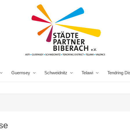
Guernsey
Schweidnitz
Telawi
Tendring Dis
se