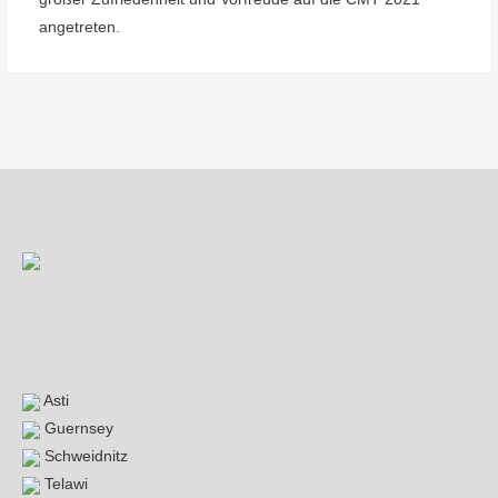
angetreten.
Beitragsnavigation
Asti
Guernsey
Schweidnitz
Telawi