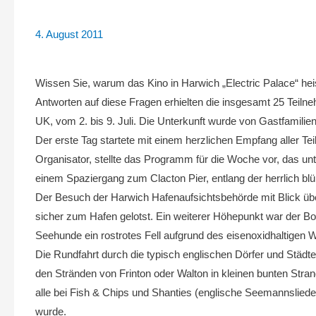
4. August 2011
Wissen Sie, warum das Kino in Harwich „Electric Palace“ heis
Antworten auf diese Fragen erhielten die insgesamt 25 Teiln
UK, vom 2. bis 9. Juli. Die Unterkunft wurde von Gastfamilien
Der erste Tag startete mit einem herzlichen Empfang aller T
Organisator, stellte das Programm für die Woche vor, das u
einem Spaziergang zum Clacton Pier, entlang der herrlich bl
Der Besuch der Harwich Hafenaufsichtsbehörde mit Blick üb
sicher zum Hafen gelotst. Ein weiterer Höhepunkt war der B
Seehunde ein rostrotes Fell aufgrund des eisenoxidhaltigen 
Die Rundfahrt durch die typisch englischen Dörfer und Städt
den Stränden von Frinton oder Walton in kleinen bunten Str
alle bei Fish & Chips und Shanties (englische Seemannslied
wurde.