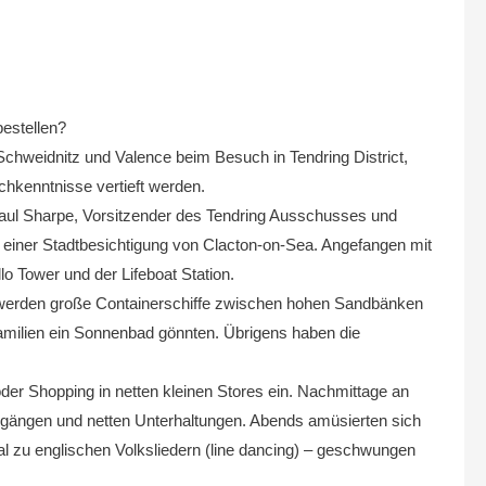
bestellen?
chweidnitz und Valence beim Besuch in Tendring District,
schkenntnisse vertieft werden.
 Paul Sharpe, Vorsitzender des Tendring Ausschusses und
 einer Stadtbesichtigung von Clacton-on-Sea. Angefangen mit
o Tower und der Lifeboat Station.
r werden große Containerschiffe zwischen hohen Sandbänken
amilien ein Sonnenbad gönnten. Übrigens haben die
der Shopping in netten kleinen Stores ein. Nachmittage an
ergängen und netten Unterhaltungen. Abends amüsierten sich
l zu englischen Volksliedern (line dancing) – geschwungen