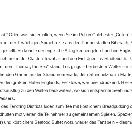
st? Oder, was sie erhalten, wenn Sie im Pub in Colchester „Cullen“ 
ehmer der 1-wöchigen Sprachreise aus den Partnerstädten Biberach, S
 gestellt. So konnte der englische Alltag kennengelernt und die Engli
eilnehmer in der Clacton Townhall und den Einträgen ins Städtebuch.
nter dem Thema „The Sea“ stand. Los gings – bei bestem Wetter – mit
ühenden Gärten an der Strandpromenade, dem Streichelzoo im Martell
er den größten Hafen Englands, Felixtowe, war beeindruckend. Hie
ootsausflug zu den Walton backwaters, wo sich entspannte Seehundf
Wassers.
e des Tendring Districts luden zum Tee mit köstlichem Breadpudding o
andhütten motivierten die Teilnehmer zu gemeinsamen Spielen, Spazi
er) und köstlichem Seafood Buffet wozu wieder das Tanzbein – diesma