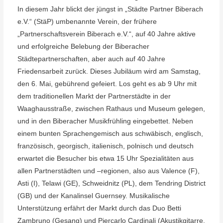
In diesem Jahr blickt der jüngst in „Städte Partner Biberach
e.V.“ (StäP) umbenannte Verein, der frühere
„Partnerschaftsverein Biberach e.V.“, auf 40 Jahre aktive
und erfolgreiche Belebung der Biberacher
Städtepartnerschaften, aber auch auf 40 Jahre
Friedensarbeit zurück. Dieses Jubiläum wird am Samstag,
den 6. Mai, gebührend gefeiert.
Los geht es ab 9 Uhr mit
dem traditionellen Markt der Partnerstädte in der
Waaghausstraße, zwischen Rathaus und Museum gelegen,
und in den Biberacher Musikfrühling eingebettet. Neben
einem bunten Sprachengemisch aus schwäbisch, englisch,
französisch, georgisch, italienisch, polnisch und deutsch
erwartet die Besucher bis etwa 15 Uhr Spezialitäten aus
allen Partnerstädten und –regionen, also aus Valence (F),
Asti (I), Telawi (GE), Schweidnitz (PL), dem Tendring District
(GB) und der Kanalinsel Guernsey. Musikalische
Unterstützung erfährt der Markt durch das Duo Betti
Zambruno (Gesang) und Piercarlo Cardinali (Akustikgitarre,