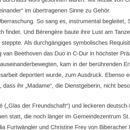
inander“ im übertragenen Sinne zu Gehör.
 Überraschung. So sang es, instrumental begleite
h findet. Und Bérengère baute ihre Lust am Tanzen
steppte. Als durchgängiges symbolisches Requisit f
van Beethoven das Duo in C-Dur in höchster Präzi
us auseinanderbewegten, kam in der berührenden E
sarbeit deportiert wurde, zum Ausdruck. Ebenso erl
te, dass ihr „Madame“, die Dienstgeberin, nicht be
é („Glas der Freundschaft“) und leckeren deutsch
n statt, die noch länger im Gemeindezentrum St. 
lia Furtwängler und Christine Frey von Biberache