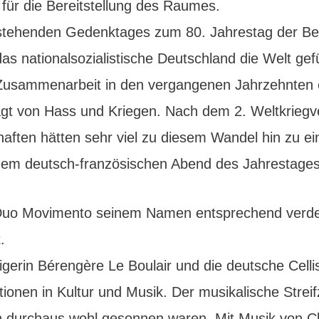
für die Bereitstellung des Raumes.
anstehenden Gedenktages zum 80. Jahrestag der Bef
das nationalsozialistische Deutschland die Welt ge
 Zusammenarbeit in den vergangenen Jahrzehnten e
rägt von Hass und Kriegen. Nach dem 2. Weltkriegv
aften hätten sehr viel zu diesem Wandel hin zu ei
inem deutsch-französischen Abend des Jahrestages
 Duo Movimento seinem Namen entsprechend verdeu
.
igerin Bérengère Le Boulair und die deutsche Celli
ionen in Kultur und Musik. Der musikalische Streif
ch durchaus wohl gesonnen waren. Mit Musik von C