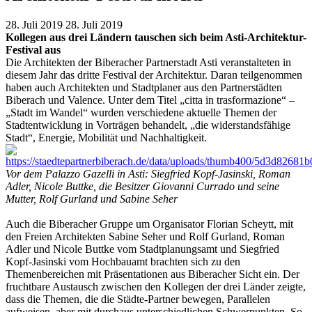
28. Juli 2019
28. Juli 2019
Kollegen aus drei Ländern tauschen sich beim Asti-Architektur-
Festival aus
Die Architekten der Biberacher Partnerstadt Asti veranstalteten in
diesem Jahr das dritte Festival der Architektur. Daran teilgenommen
haben auch Architekten und Stadtplaner aus den Partnerstädten
Biberach und Valence. Unter dem Titel „citta in trasformazione“ –
„Stadt im Wandel“ wurden verschiedene aktuelle Themen der
Stadtentwicklung in Vorträgen behandelt, „die widerstandsfähige
Stadt“, Energie, Mobilität und Nachhaltigkeit.
Vor dem
Palazzo Gazelli in Asti
: Siegfried Kopf-Jasinski, Roman
Adler, Nicole Buttke, die Besitzer
Giovanni Currado und seine
Mutter, Rolf Gurland und Sabine Seher
Auch die Biberacher Gruppe um Organisator Florian Scheytt, mit
den Freien Architekten Sabine Seher und Rolf Gurland, Roman
Adler und Nicole Buttke vom Stadtplanungsamt und Siegfried
Kopf-Jasinski vom Hochbauamt brachten sich zu den
Themenbereichen mit Präsentationen aus Biberacher Sicht ein. Der
fruchtbare Austausch zwischen den Kollegen der drei Länder zeigte,
dass die Themen, die die Städte-Partner bewegen, Parallelen
aufweisen, aber mit durchaus unterschiedlichen Schwerpunkten. So